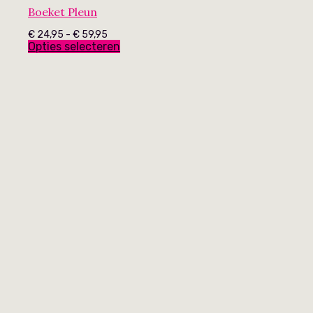
Boeket Pleun
Prijsklasse:
€
24,95
-
€
59,95
€ 24,95
Opties selecteren
tot
€ 59,95