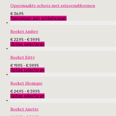
€ 59,95
Opgemaakte schors met seizoensbloemen
€
36,95
Toevoegen aan winkelwagen
Boeket Amber
Prijsklasse:
€
22,95
-
€
59,95
€ 22,95
Opties selecteren
tot
€ 59,95
Boeket Kitty
Prijsklasse:
€
19,95
-
€
59,95
€ 19,95
Opties selecteren
tot
€ 59,95
Boeket Monique
Prijsklasse:
€
24,95
-
€
59,95
€ 24,95
Opties selecteren
tot
€ 59,95
Boeket Anette