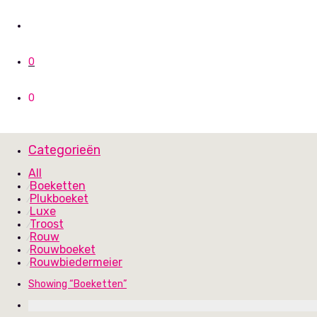
0
0
Categorieën
All
Boeketten
⁄
Plukboeket
⁄
Luxe
⁄
Troost
⁄
Rouw
⁄
Rouwboeket
⁄
Rouwbiedermeier
⁄
Showing
“Boeketten”