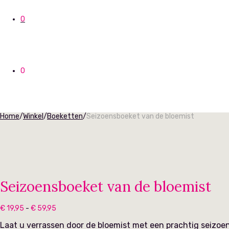
0
0
Home
/
Winkel
/
Boeketten
/
Seizoensboeket van de bloemist
Seizoensboeket van de bloemist
Prijsklasse:
€
19,95
-
€
59,95
€ 19,95
tot
Laat u verrassen door de bloemist met een prachtig seizoen