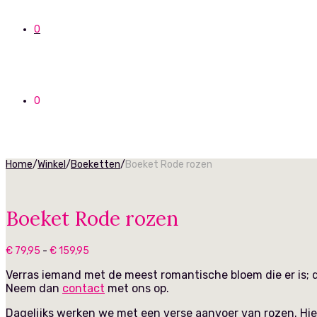
0
0
Home
/
Winkel
/
Boeketten
/
Boeket Rode rozen
Boeket Rode rozen
Prijsklasse:
€
79,95
-
€
159,95
€ 79,95
Verras iemand met de meest romantische bloem die er is; d
tot
€ 159,95
Neem dan
contact
met ons op.
Dagelijks werken we met een verse aanvoer van rozen. Hie