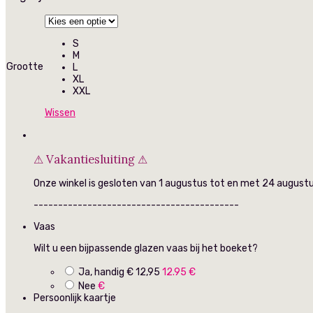
S
M
Grootte
L
XL
XXL
Wissen
⚠ Vakantiesluiting ⚠
Onze winkel is gesloten van 1 augustus tot en met 24 augustus
------------------------------------------
Vaas
Wilt u een bijpassende glazen vaas bij het boeket?
Ja, handig € 12,95
12.95 €
Nee
€
Persoonlijk kaartje