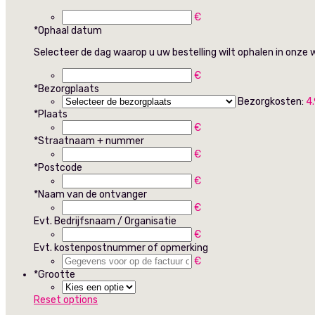
€
*
Ophaal datum
Selecteer de dag waarop u uw bestelling wilt ophalen in onze w
€
*
Bezorgplaats
Bezorgkosten:
4
*
Plaats
€
*
Straatnaam + nummer
€
*
Postcode
€
*
Naam van de ontvanger
€
Evt. Bedrijfsnaam / Organisatie
€
Evt. kostenpostnummer of opmerking
€
*
Grootte
Reset options