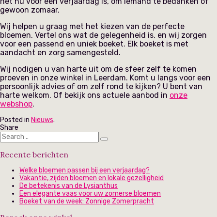
het nu voor een verjaardag is, om iemand te bedanken of
gewoon zomaar.
Wij helpen u graag met het kiezen van de perfecte
bloemen. Vertel ons wat de gelegenheid is, en wij zorgen
voor een passend en uniek boeket. Elk boeket is met
aandacht en zorg samengesteld.
Wij nodigen u van harte uit om de sfeer zelf te komen
proeven in onze winkel in Leerdam. Komt u langs voor een
persoonlijk advies of om zelf rond te kijken? U bent van
harte welkom. Of bekijk ons actuele aanbod in
onze
webshop
.
Posted in
Nieuws
.
Share
Recente berichten
Welke bloemen passen bij een verjaardag?
Vakantie, zijden bloemen en lokale gezelligheid
De betekenis van de Lysianthus
Een elegante vaas voor uw zomerse bloemen
Boeket van de week: Zonnige Zomerpracht