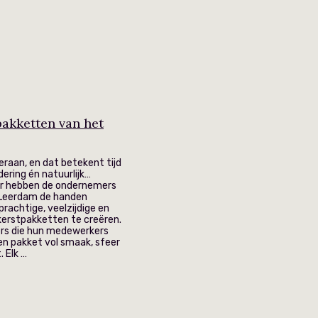
akketten van het
raan, en dat betekent tijd
dering én natuurlijk…
aar hebben de ondernemers
n Leerdam de handen
rachtige, veelzijdige en
kerstpakketten te creëren.
rs die hun medewerkers
en pakket vol smaak, sfeer
 Elk …