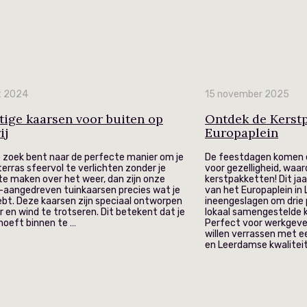
t 2024
15 november 2025
tige kaarsen voor buiten op
Ontdek de Kerstp
ij
Europaplein
op zoek bent naar de perfecte manier om je
De feestdagen komen e
terras sfeervol te verlichten zonder je
voor gezelligheid, waar
te maken over het weer, dan zijn onze
kerstpakketten! Dit j
j-aangedreven tuinkaarsen precies wat je
van het Europaplein i
ebt. Deze kaarsen zijn speciaal ontworpen
ineengeslagen om drie p
 en wind te trotseren. Dit betekent dat je
lokaal samengestelde 
 hoeft binnen te …
Perfect voor werkgeve
willen verrassen met e
en Leerdamse kwaliteit.