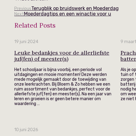
Terugblik op bruidswerk en Moederdag
Previous
Moederdagtips en een winactie voor u
Next
Related Posts
19 juni 2024
9 maar
Leuke bedankjes voor de allerliefste
Prach
juf(fen) of meester(s)
batter
Het schooljaar is bijna voorbij, een periode vol
Als je 
uitdagingen en mooie momenten! Deze werden
tuin of 
mede mogelijk gemaakt door de toewijding van
zorgen 
onze leerkrachten. Bij Bloem & Zo hebben we een
batteri
ruim assortiment van bedankjes, perfect voor de
nodig h
allerliefste juf(fen) en meester(s). Na een jaar van
om weer
leren en groeien is er geen betere manier om
ze niet
waardering …
10 juni 2026