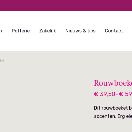
n
Potterie
Zakelijk
Nieuws & tips
Contact
en
Rouwboeke
€
39,50
€
59
-
Dit rouwboeket b
accenten. Erg el