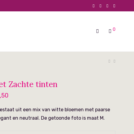
0
t Zachte tinten
Prijsklasse:
,50
€ 39,50
tot
€ 59,50
estaat uit een mix van witte bloemen met paarse
egant en neutraal. De getoonde foto is maat M.