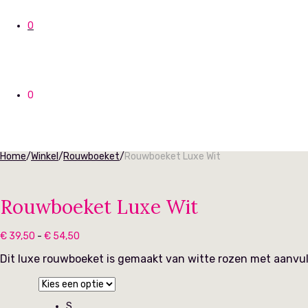
0
0
Home
/
Winkel
/
Rouwboeket
/
Rouwboeket Luxe Wit
Rouwboeket Luxe Wit
Prijsklasse:
€
39,50
-
€
54,50
€ 39,50
tot
Dit luxe rouwboeket is gemaakt van witte rozen met aanvul
€ 54,50
S