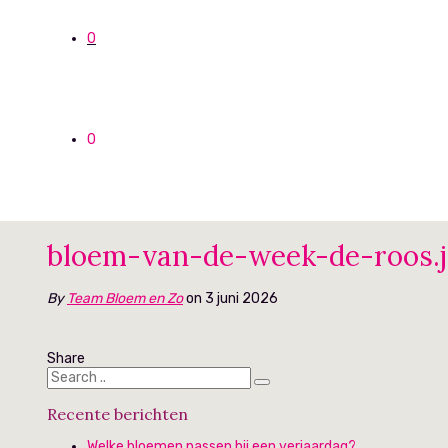
0
0
bloem-van-de-week-de-roos.
By
Team Bloem en Zo
on 3 juni 2026
Share
Recente berichten
Welke bloemen passen bij een verjaardag?