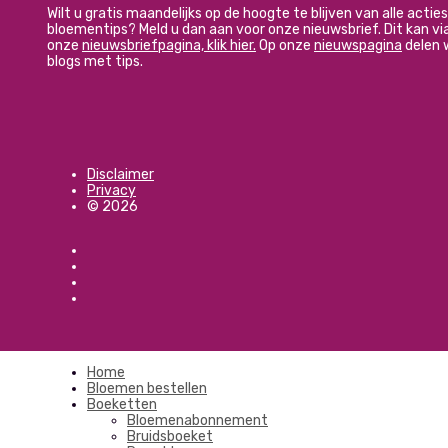
Wilt u gratis maandelijks op de hoogte te blijven van alle actie
bloementips? Meld u dan aan voor onze nieuwsbrief. Dit kan vi
onze
nieuwsbriefpagina, klik hier.
Op onze
nieuwspagina
delen 
blogs met tips.
Disclaimer
Privacy
© 2026
Home
Bloemen bestellen
Boeketten
Bloemenabonnement
Bruidsboeket