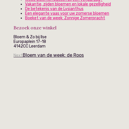
Vakantie, zijden bloemen en lokale gezelligheid
De betekenis van de Lysianthus
Een elegante vaas voor uw zomerse bloemen
Boeket van de week: Zonnige Zomerpracht
Bezoek onze winkel
Bloem & Zo bij Ilse
Europaplein 17-18
4142CC Leerdam
Bloem van de week: de Roos
Next